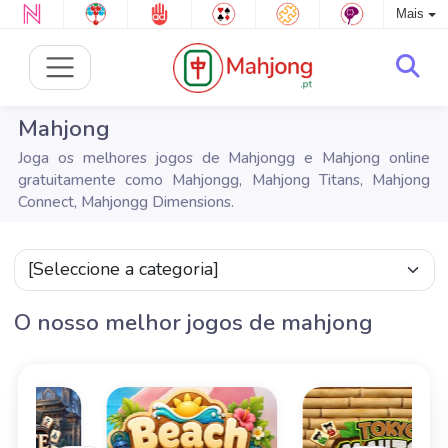
Mais
Mahjong
Joga os melhores jogos de Mahjongg e Mahjong online
gratuitamente como Mahjongg, Mahjong Titans, Mahjong
Connect, Mahjongg Dimensions.
O nosso melhor jogos de mahjong