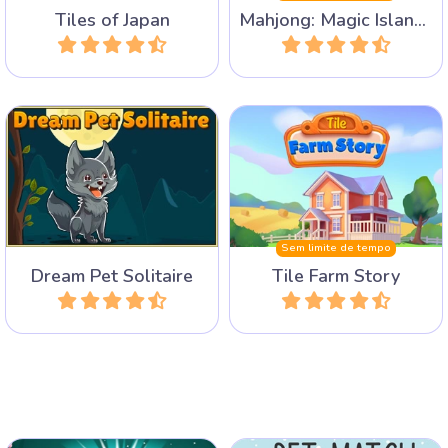
Tiles of Japan
Mahjong: Magic Islands
Jogar
Jogar
Desfruta do jogo Dream
Cria a tua quinta neste jogo
Pet Solitaire Mahjong.
de peças Mahjong.
Sem limite de tempo
Dream Pet Solitaire
Tile Farm Story
Jogar
Jogar