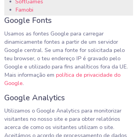
SoftGames
Famobi
GameZop
Google Fonts
SpilGames
Usamos as fontes Google para carregar
FreeWorldGroup
dinamicamente fontes a partir de um servidor
Cool Games
Google central. Se uma fonte for solicitada pelo
GamePix
teu browser, o teu endereço IP é gravado pelo
CloudGames
Google e utilizado para fins analíticos fora da UE.
4J
Mais informação em
política de privacidade do
Inlogic
Google
.
Big Fish Games
PlayToMax
Google Analytics
PlayZool/PlayTouch
GameHouse e Real Networks
Utilizamos o Google Analytics para monitorizar
WellGames/Absolutist
visitantes no nosso site e para obter relatórios
GameDistribution
acerca de como os visitantes utilizam o site.
Aceitámos o acordo de processamento de dados