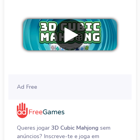
Remover anúncios
Ad Free
Queres jogar
3D Cubic Mahjong
sem
anúncios? Inscreve-te e joga em