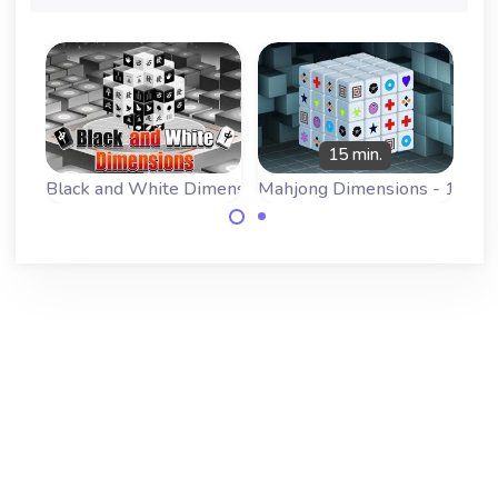
15 min.
Se
sions
Black and White Dimensions
Mahjong Dimensions - 15 min
Joga Mahjong em
Joga 40 níveis
3D: Mahjongg
neste jogo de
Dimensions, esta
Mahjong a 3
versão tem 15
dimensões com
minutos.
peças pretas e
brancas.