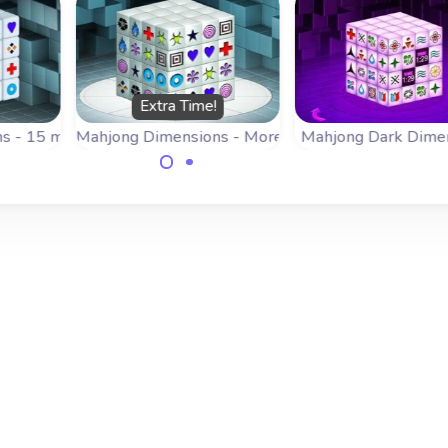
Extra Time!
s - 15 minutes
Mahjong Dimensions - More Time
Mahjong Dark Dime
 3D:
Joga Mahjong em 3D:
Variante do jog
ions,
Mahjongg Dimensions,
Mahjongg Dimensi
m 15
esta versão tem algum
com peças de bón
tempo extra.
especiais.