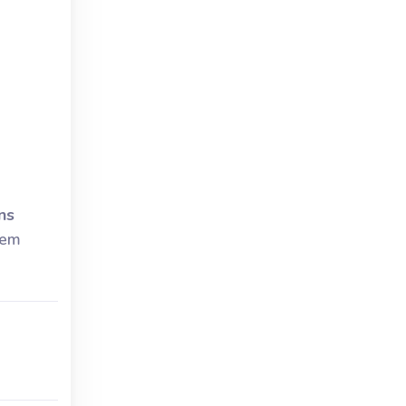
ns
 em