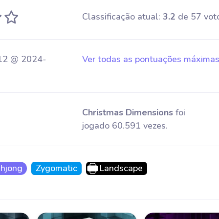
Classificação atual:
3.2
de 57 voto
12 @ 2024-
Ver todas as pontuações máxima
Christmas Dimensions
foi
jogado 60.591 vezes.
hjong
Zygomatic
Landscape