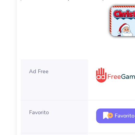
R
Ad Free
Favorito
Favorito