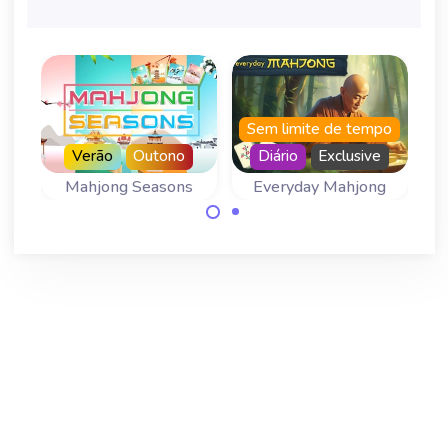
Sem limite de tempo
Verão
Outono
Diário
Exclusive
Mahjong Seasons
Everyday Mahjong
Un jeu de Mahjong
Regressa todos os
Solitaire pour les
dias para um novo
quatre saisons.
jogo de mahjong.