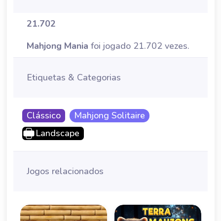
21.702
Mahjong Mania
foi jogado 21.702 vezes.
Etiquetas & Categorias
Clássico
Mahjong Solitaire
Landscape
Jogos relacionados