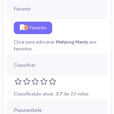
Favorito
Favorito
Clica para adicionar
Mahjong Mania
aos
favoritos.
Classificar
Classificação atual:
3.7
de 23 votos.
Popularidade