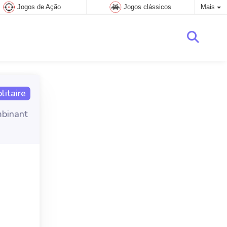
Jogos de Ação
Jogos clássicos
Mais
itaire
mbinant