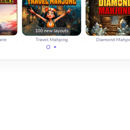
100 new layouts
aire
Travel Mahjong
Diamond Mahjo
ng
Viaja pelo mundo com
Elimina as peças 
 o
10 destinos diferentes
pedras preciosa
nal.
e respetivos
neste jogo Diamo
esquemas.
Mahjong.