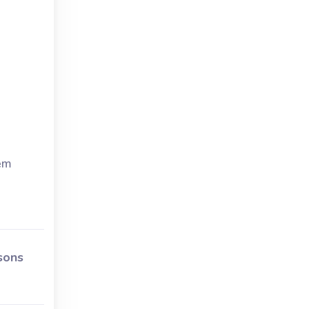
em
sons