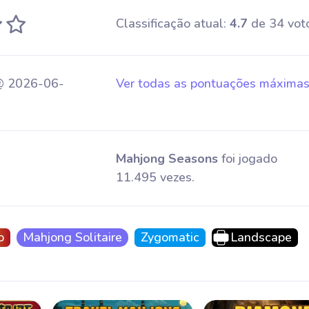
Classificação atual:
4.7
de 34 voto
@ 2026-06-
Ver todas as pontuações máxima
Mahjong Seasons
foi jogado
11.495 vezes.
o
Mahjong Solitaire
Zygomatic
Landscape