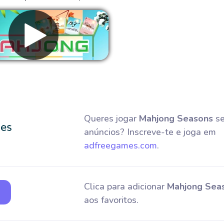
emover anúncios
Queres jogar
Mahjong Seasons
s
anúncios? Inscreve-te e joga em
adfreegames.com
.
Clica para adicionar
Mahjong Sea
aos favoritos.