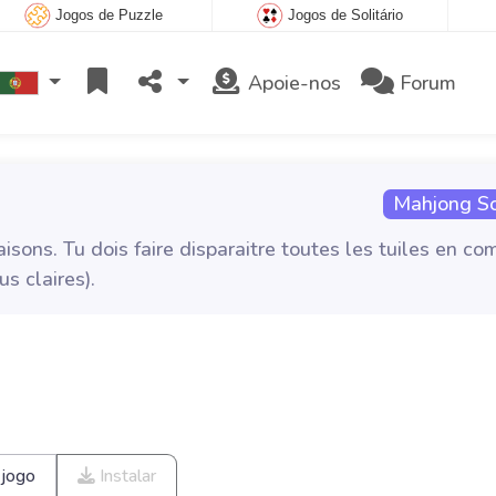
Jogos de Puzzle
Jogos de Solitário
Apoie-nos
Forum
Mahjong Sol
isons. Tu dois faire disparaitre toutes les tuiles en co
s claires).
 jogo
Instalar