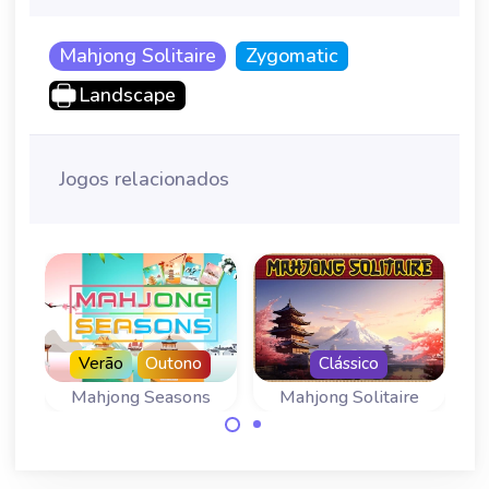
Mahjong Solitaire
Zygomatic
Landscape
Jogos relacionados
Verão
Outono
Clássico
Mahjong Seasons
Mahjong Solitaire
Un jeu de Mahjong
Jogue Mahjong
Solitaire pour les
Solitaire com o