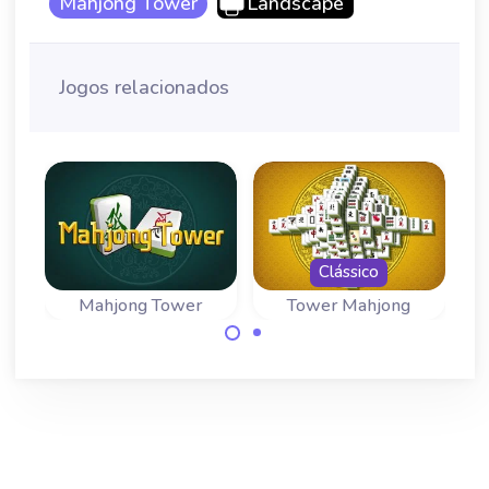
Mahjong Tower
Landscape
Jogos relacionados
Clássico
ng
Mahjong Tower
Tower Mahjong
R
Mahjong Solitaire
Mahjong Solitaire
com níveis
com níveis
verdadeiramente.
verdadeiramente
alterosos.