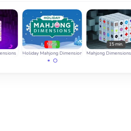
Natal
15 min.
ensions
Holiday Mahjong Dimensions
Mahjong Dimensions 
Mahjong Dimensions
go
Joga Mahjong em 
para a quadra
sions
Mahjongg Dimensio
natalícia.
ónus
esta versão tem 
minutos.