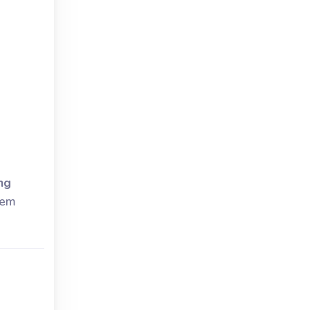
ng
 em