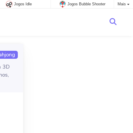
Jogos Idle
Jogos Bubble Shooter
Mais
hjong
m 3D
nos,