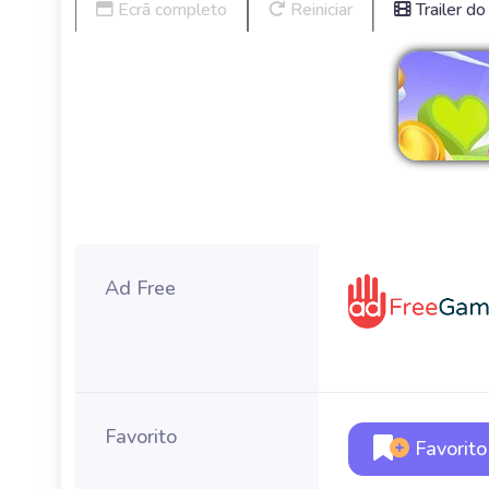
Ecrã completo
Reiniciar
Trailer do
R
Ad Free
Favorito
Favorito