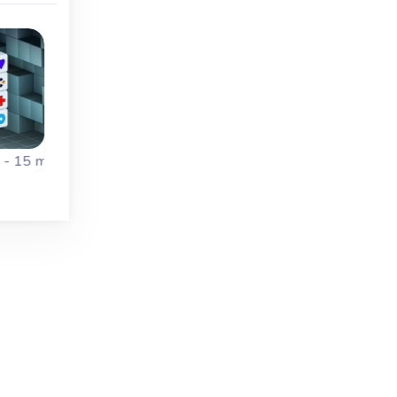
Extra Time!
- 15 minutes
Mahjong Dimensions - More Time
Mahjong Dark Dimen
3D:
Joga Mahjong em 3D:
Variante do jogo
ns,
Mahjongg Dimensions,
Mahjongg Dimensio
15
esta versão tem algum
com peças de bónu
tempo extra.
especiais.