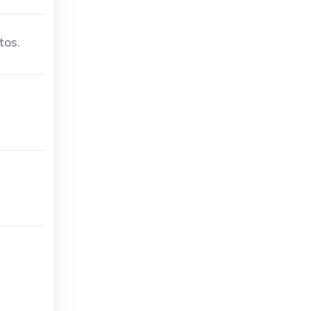
tos.
s