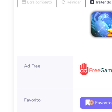
Ecrã completo
Reiniciar
Trailer do
R
Ad Free
Favorito
Favorito