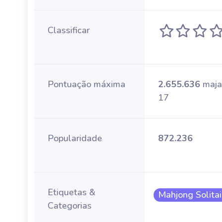
Classificar
Pontuação máxima
2.655.636
maja
17
Popularidade
872.236
Etiquetas &
Mahjong Solitai
Categorias