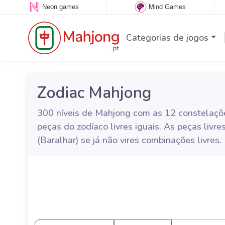
Neon games
Mind Games
Categorias de jogos
Zodiac Mahjong
300 níveis de Mahjong com as 12 constelaçõ
peças do zodíaco livres iguais. As peças livre
(Baralhar) se já não vires combinações livres.