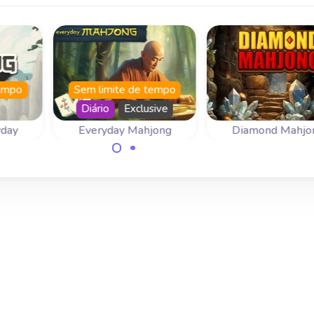
tempo
Sem limite de tempo
Diário
Exclusive
yday
Everyday Mahjong
Diamond Mahjo
 os
Regressa todos os
Elimina as peças 
ovo
dias para um novo jogo
pedras preciosa
de mahjong.
neste jogo Diamo
Mahjong.