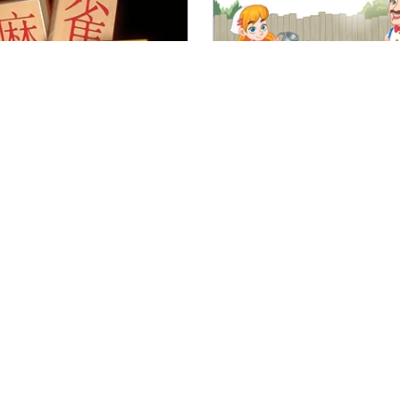
ersão do clássico jogo
Um divertido e colorido
g Connect: conete dois
Mahjong Solitaire rep
mosaicos iguais.
flores.
ah Jong Connect
Flower Mahjong Soli
Jogar
Jogar
 versão melhorada do
Descobre o Egito em 10
o jogo Mah Jong Connect
combinados com um j
II.
diferenças.