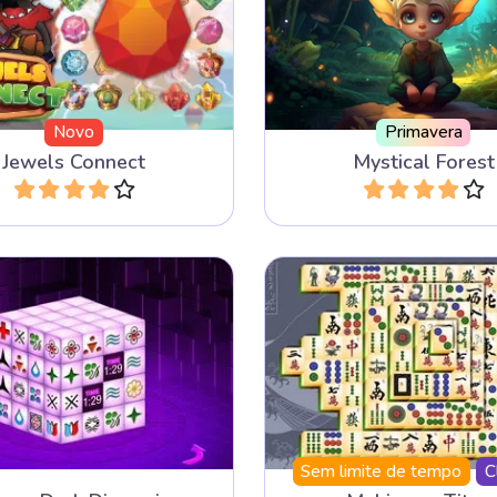
 os Piratas a apanhar
Elimina todas as peç
s as joias ligando-as.
Mystical Forest Mah
Novo
Primavera
Jewels Connect
Mystical Forest
Jogar
Jogar
ante do jogo Mahjongg
Recriação do clássico 
ons com peças de bónus
Titans.
especiais.
Sem limite de tempo
C