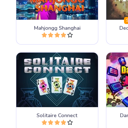
Mahjongg Shanghai
Dec
Jogar
Jogo de Mahjong Connect com
Joga
imagens de cartas.
Solitaire Connect
Da
Jogar