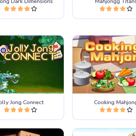
ong Dark Dimensions
Mahjongg Titan
Jogar
Jogar
Uma combinação diverti
Jong está de volta como
um jogo de cozinha e um
o de Mahjong Connect.
Mahjong.
olly Jong Connect
Cooking Mahjon
Jogar
Jogar