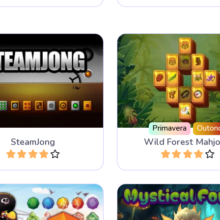
squemas diferentes de
Descobre os segred
ng Solitaire em estilo
Floresta selvage
steampunk.
Primavera
Outon
SteamJong
Wild Forest Mahj
Jogar
Jogar