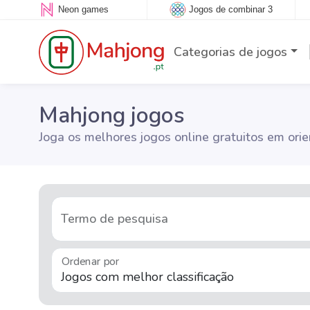
Neon games
Jogos de combinar 3
Categorias de jogos
Mahjong jogos
Joga os melhores jogos online gratuitos em or
Termo de pesquisa
Ordenar por