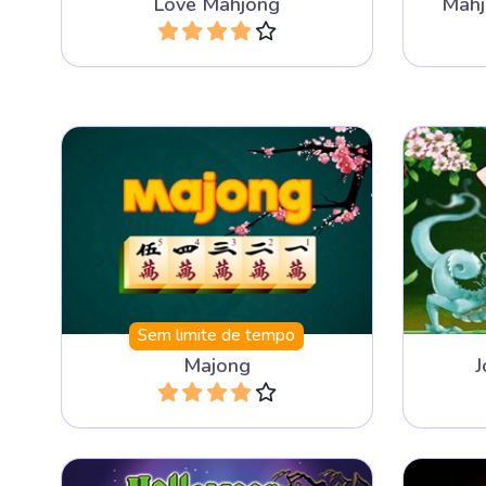
Love Mahjong
Mahj
Jogar
Majong ou Mahjong, essa é a
Jolly 
questão.
um jog
Sem limite de tempo
Majong
J
Jogar