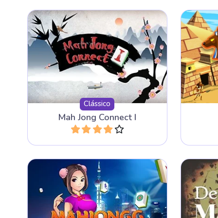
60 nív
Nova versão melhorada do
no ant
clássico jogo Mah Jong Connect.
tem
Clássico
Mah Jong Connect I
Jogar
50 níveis de diversão em
Mahjong
Mahjongg Solitaire em 2D ou
3D.