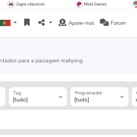
Jogos clássicos
Mind Games
Apoie-nos
Forum
ientados para a paisagem mahjong.
Tag
Programador