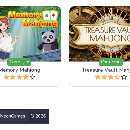
Descobre todos os teso
o de Mahjong e Memory.
loja de antiguidad
Correcção
Correcção
Memory Mahjong
Treasure Vault Mah
Jogar
Jogar
NeonGames
© 2026