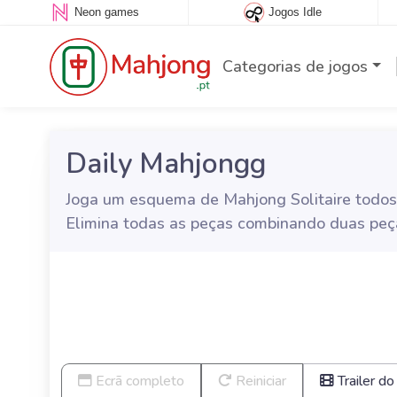
Neon games
Jogos Idle
Categorias de jogos
Daily Mahjongg
Joga um esquema de Mahjong Solitaire todos
Elimina todas as peças combinando duas peças
Ecrã completo
Reiniciar
Trailer do