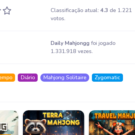
Classificação atual:
4.3
de 1.221
votos.
Daily Mahjongg
foi jogado
1.331.918 vezes.
tempo
Diário
Mahjong Solitaire
Zygomatic