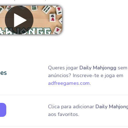
emover anúncios
Queres jogar
Daily Mahjongg
sem
anúncios? Inscreve-te e joga em
adfreegames.com
.
Clica para adicionar
Daily Mahjon
aos favoritos.