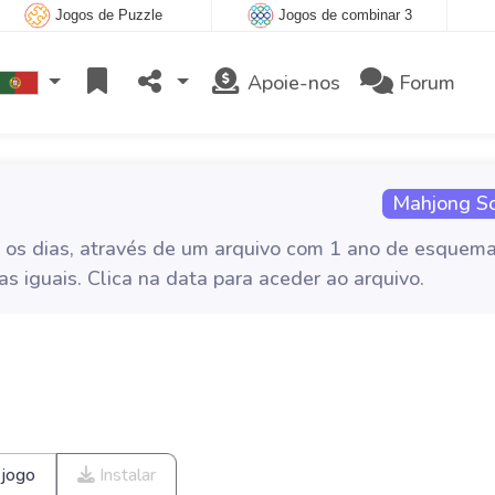
Jogos de Puzzle
Jogos de combinar 3
Apoie-nos
Forum
Mahjong Sol
 os dias, através de um arquivo com 1 ano de esquema
 iguais. Clica na data para aceder ao arquivo.
 jogo
Instalar