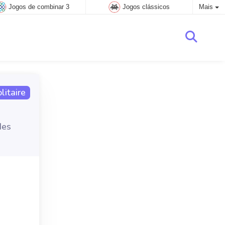
Jogos de combinar 3
Jogos clássicos
Mais
itaire
des