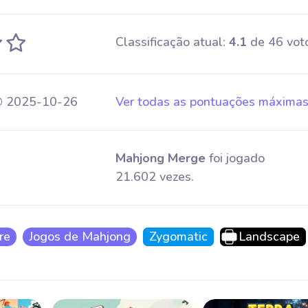
Classificação atual:
4.1
de 46 voto
@ 2025-10-26
Ver todas as pontuações máxima
Mahjong Merge
foi jogado
21.602 vezes.
re
Jogos de Mahjong
Zygomatic
Landscape