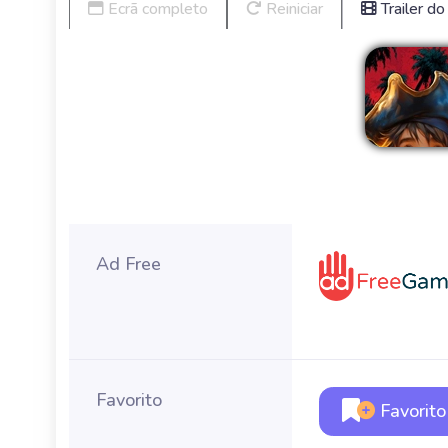
Ecrã completo
Reiniciar
Trailer do
R
Ad Free
Favorito
Favorito