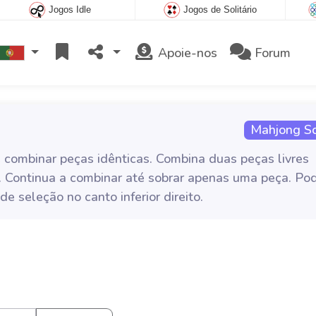
Jogos Idle
Jogos de Solitário
Apoie-nos
Forum
Mahjong Sol
 combinar peças idênticas. Combina duas peças livres
s. Continua a combinar até sobrar apenas uma peça. Po
 seleção no canto inferior direito.