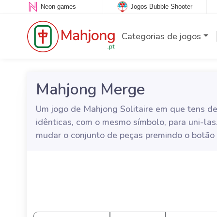
Neon games
Jogos Bubble Shooter
Categorias de jogos
Mahjong Merge
Um jogo de Mahjong Solitaire em que tens de
idênticas, com o mesmo símbolo, para uni-la
mudar o conjunto de peças premindo o botão de