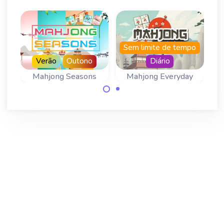
Sem limite de tempo
Verão
Outono
Diário
Mahjong Seasons
Mahjong Everyday
Un jeu de Mahjong
Regressa todos os
Solitaire pour les
dias para um novo
quatre saisons.
tabuleiro.